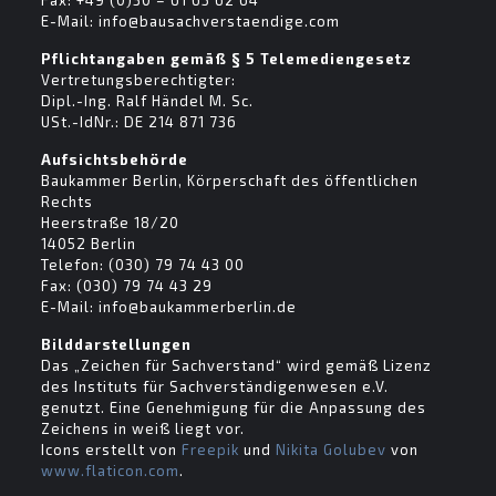
Fax: +49 (0)30 – 61 65 62 64
E-Mail: info@bausachverstaendige.com
Pflichtangaben gemäß § 5 Telemediengesetz
Vertretungsberechtigter:
Dipl.-Ing. Ralf Händel M. Sc.
USt.-IdNr.: DE 214 871 736
Aufsichtsbehörde
Baukammer Berlin, Körperschaft des öffentlichen
Rechts
Heerstraße 18/20
14052 Berlin
Telefon: (030) 79 74 43 00
Fax: (030) 79 74 43 29
E-Mail: info@baukammerberlin.de
Bilddarstellungen
Das „Zeichen für Sachverstand“ wird gemäß Lizenz
des Instituts für Sachverständigenwesen e.V.
genutzt. Eine Genehmigung für die Anpassung des
Zeichens in weiß liegt vor.
Icons erstellt von
Freepik
und
Nikita Golubev
von
www.flaticon.com
.